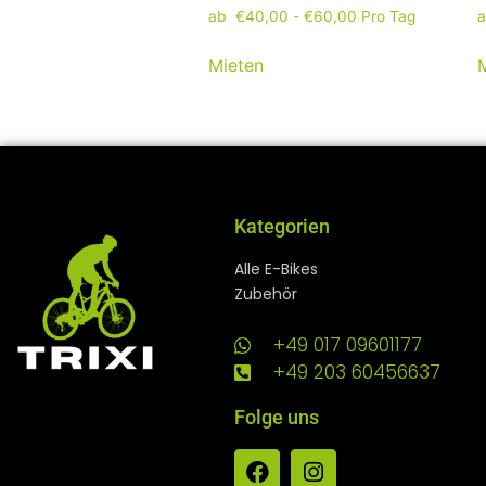
ab
€
40,00
-
€
60,00
Pro Tag
Mieten
Kategorien
Alle E-Bikes
Zubehör
+49 017 09601177
+49 203 60456637
Folge uns