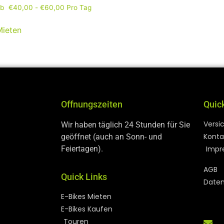
ab
€
40,00
-
€
60,00
Pro Tag
Mieten
Offnungszeiten
Quic
Versi
Wir haben täglich 24 Stunden für Sie
Konta
geöffnet (auch an Sonn- und
Feiertagen).
Impr
AGB
Quick Links
Daten
E-Bikes Mieten
E-Bikes Kaufen
Touren