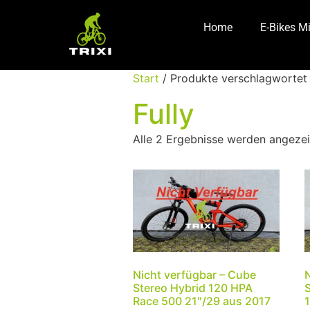
Home
E-Bikes M
Start
/ Produkte verschlagwortet m
Fully
Alle 2 Ergebnisse werden angezei
Nicht verfügbar – Cube
Stereo Hybrid 120 HPA
Race 500 21″/29 aus 2017