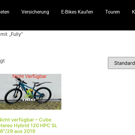
ieten
Versicherung
E-Bikes Kaufen
Touren
K
it „Fully“
gt
Nicht verfügbar – Cube
Stereo Hybrid 120 HPC SL
18″/29 aus 2019