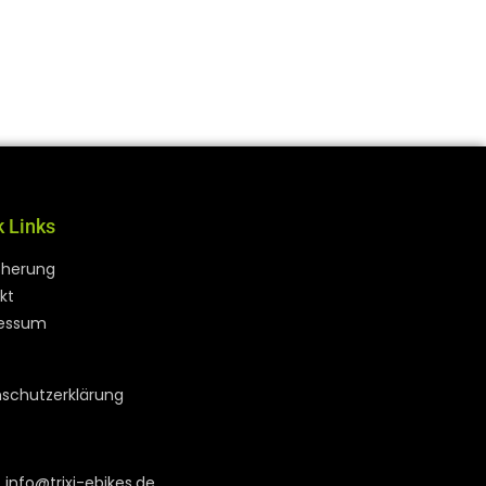
k Links
cherung
kt
essum
schutzerklärung
info@trixi-ebikes.de